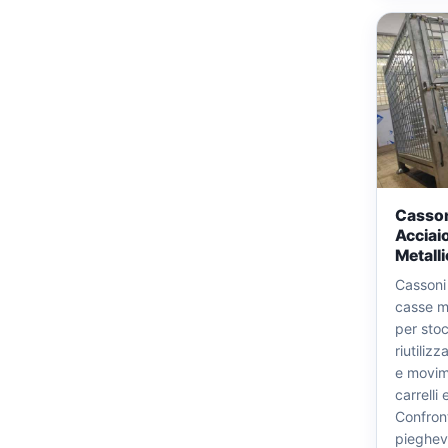
Cassoni
Acciai
Metalli
Cassoni 
casse me
per sto
riutiliz
e movim
carrelli 
Confron
pieghevol