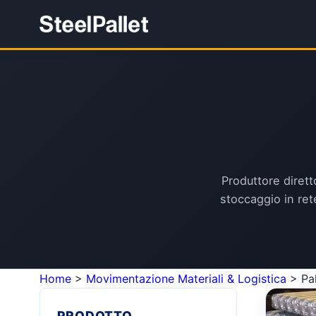
Produttore diretto
stoccaggio in rete
Home
>
Movimentazione Materiali & Logistica
>
Pa
PRODOTTO