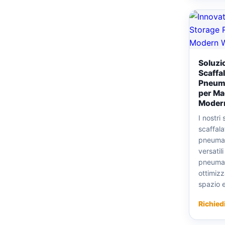
Soluzio
Scaffa
Pneuma
per Ma
Moder
I nostri 
scaffala
pneumati
versatil
pneumat
ottimizz
spazio e 
Richied