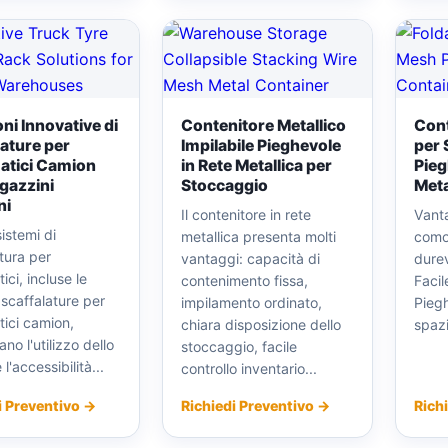
ni Innovative di
Contenitore Metallico
Cont
lature per
Impilabile Pieghevole
per 
tici Camion
in Rete Metallica per
Pieg
gazzini
Stoccaggio
Meta
ni
Il contenitore in rete
Vanta
sistemi di
metallica presenta molti
como
tura per
vantaggi: capacità di
durev
ci, incluse le
contenimento fissa,
Faci
i scaffalature per
impilamento ordinato,
Piegh
ici camion,
chiara disposizione dello
spaz
ano l'utilizzo dello
stoccaggio, facile
l'accessibilità...
controllo inventario...
i Preventivo →
Richiedi Preventivo →
Rich