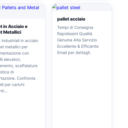
pallet acciaio
et in Acciaio e
Tempi di Consegna
t Metallici
Rapidissimi Qualità
Genuina Alta Servizio
t industriali in acciaio
Eccellente & Efficiente
let metallici per
Email per dettagli.
mentazione con
li elevatori,
amento, scaffalature
istica di
rtazione. Confronta
li per carichi
ti...