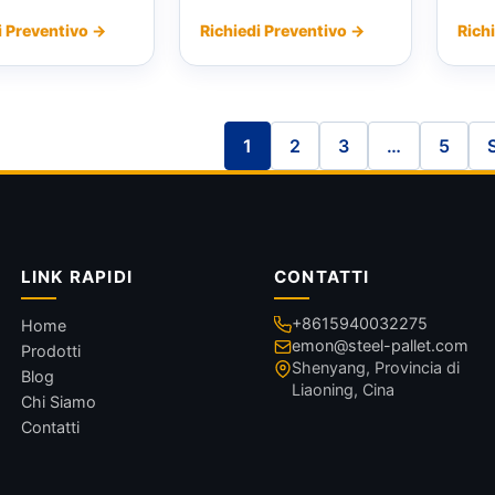
i Preventivo →
Richiedi Preventivo →
Rich
1
2
3
…
5
LINK RAPIDI
CONTATTI
+8615940032275
Home
emon@steel-pallet.com
Prodotti
Shenyang, Provincia di
Blog
Liaoning, Cina
Chi Siamo
Contatti