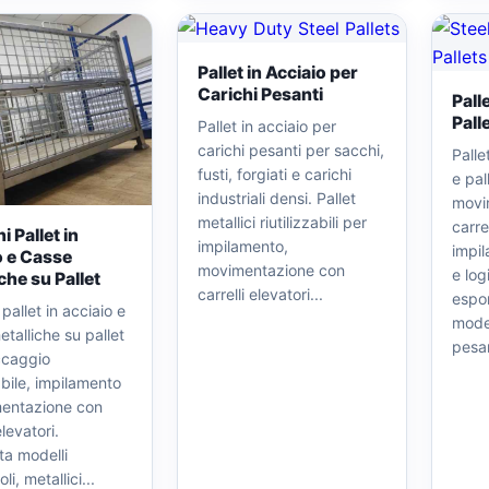
Pallet in Acciaio per
Carichi Pesanti
Pall
Palle
Pallet in acciaio per
carichi pesanti per sacchi,
Palle
fusti, forgiati e carichi
e pal
industriali densi. Pallet
movi
metallici riutilizzabili per
carrel
 Pallet in
impilamento,
impil
o e Casse
movimentazione con
e log
che su Pallet
carrelli elevatori...
espo
pallet in acciaio e
model
talliche su pallet
pesan
ccaggio
zabile, impilamento
entazione con
elevatori.
ta modelli
i, metallici...