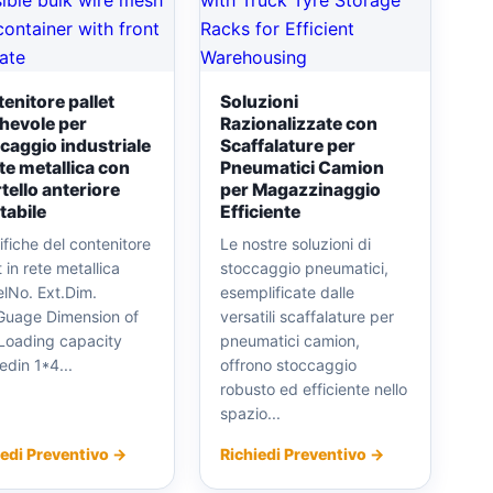
enitore pallet
Soluzioni
hevole per
Razionalizzate con
caggio industriale
Scaffalature per
ete metallica con
Pneumatici Camion
tello anteriore
per Magazzinaggio
ltabile
Efficiente
fiche del contenitore
Le nostre soluzioni di
t in rete metallica
stoccaggio pneumatici,
lNo. Ext.Dim.
esemplificate dalle
Guage Dimension of
versatili scaffalature per
 Loading capacity
pneumatici camion,
din 1*4...
offrono stoccaggio
robusto ed efficiente nello
spazio...
iedi Preventivo →
Richiedi Preventivo →