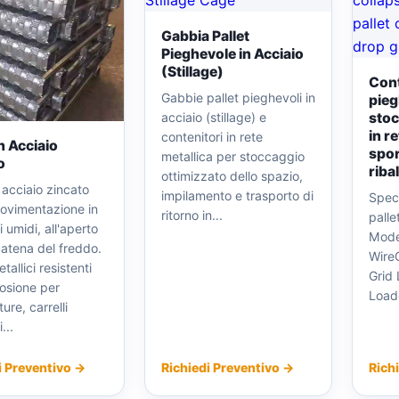
Gabbia Pallet
Pieghevole in Acciaio
(Stillage)
Cont
Gabbie pallet pieghevoli in
pieg
acciaio (stillage) e
stoc
in r
contenitori in rete
in Acciaio
spor
metallica per stoccaggio
o
riba
ottimizzato dello spazio,
n acciaio zincato
impilamento e trasporto di
Speci
movimentazione in
ritorno in...
palle
 umidi, all'aperto
Mode
catena del freddo.
Wire
tallici resistenti
Grid
rosione per
Loade
ure, carrelli
...
i Preventivo →
Richiedi Preventivo →
Rich