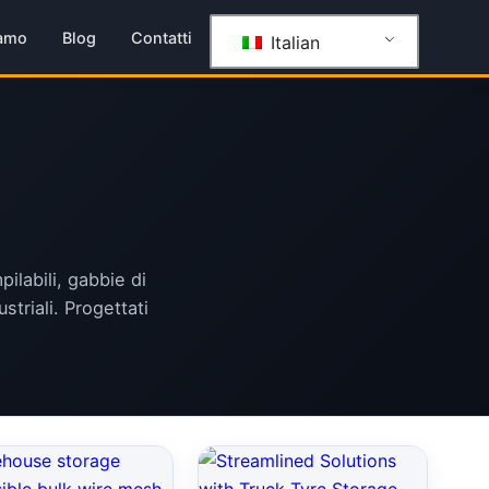
iamo
Blog
Contatti
Italian
pilabili, gabbie di
striali. Progettati