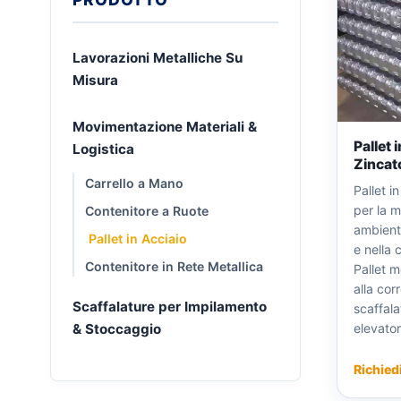
Lavorazioni Metalliche Su
Misura
Movimentazione Materiali &
Pallet 
Logistica
Zincat
Carrello a Mano
Pallet i
per la 
Contenitore a Ruote
ambienti
Pallet in Acciaio
e nella 
Contenitore in Rete Metallica
Pallet me
alla cor
Scaffalature per Impilamento
scaffalat
elevatori
& Stoccaggio
Richied