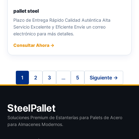
pallet steel
Plazo de Entrega Rápido Calidad Auténtica Alta
Servicio Excelente y Eficiente Envíe un correo
electrónico para más detalles.
Consultar Ahora →
1
2
3
…
5
Siguiente →
Soluciones Premium de Estanterías para Palets de Acero
para Almacenes Modernos.