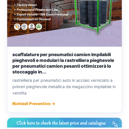
scaffalature per pneumatici camion Impilabili
pieghevoli e modulari la rastrelliera pieghevole
per pneumatici camion pesanti ottimizzerà lo
stoccaggio in...
rastrelliera per pneumatici auto in acciaio verniciato a
polveri pieghevole metallica da magazzino impilabile in
vendita
Richiedi Preventivo →