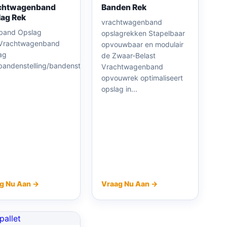
chtwagenband
Banden Rek
ag Rek
vrachtwagenband
band Opslag
opslagrekken Stapelbaar
Vrachtwagenband
opvouwbaar en modulair
ag
de Zwaar-Belast
bandenstelling/bandenstapelrek
Vrachtwagenband
opvouwrek optimaliseert
opslag in...
g Nu Aan →
Vraag Nu Aan →