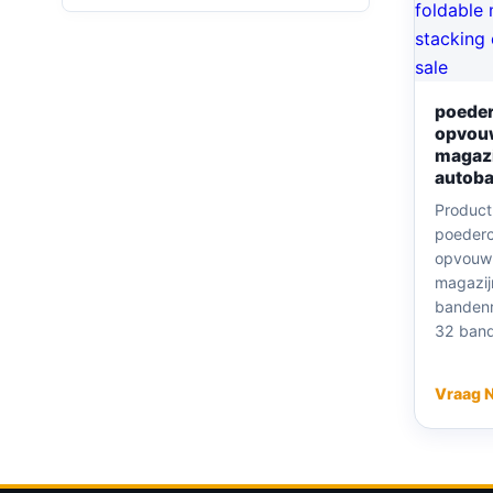
poeder
opvou
magazi
autoba
Product
poederc
opvouw
magazij
bandenr
32 band
Vraag 