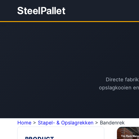
Directe fabri
opslagkooien en
Home
>
Stapel- & Opslagrekken
>
Bandenrek
PRODUCT