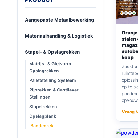
Aangepaste Metaalbewerking
Oranje
Materiaalhandling & Logistiek
stalen
magazi
autoba
Stapel- & Opslagrekken
koop
Matrijs- & Gietvorm
Zoekt u 
Opslagrekken
ruimteb
oplossi
Palletstelling Systeem
op te s
Pijprekken & Cantilever
poederc
Stellingen
opvouw.
Stapelrekken
Vraag 
Opslagplank
Bandenrek