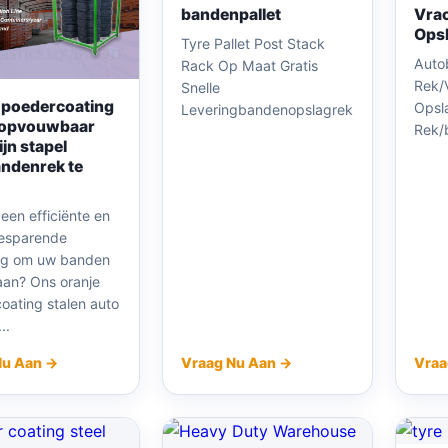
bandenpallet
Vra
Opsl
Tyre Pallet Post Stack
Auto
Rack Op Maat Gratis
Rek/
Snelle
 poedercoating
Opsl
Leveringbandenopslagrek
 opvouwbaar
Rek/
jn stapel
ndenrek te
een efficiënte en
esparende
ng om uw banden
laan? Ons oranje
oating stalen auto
..
Nu Aan →
Vraag Nu Aan →
Vraa