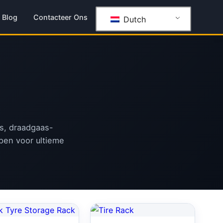
Blog
Contacteer Ons
Dutch
ys, draadgaas-
pen voor ultieme