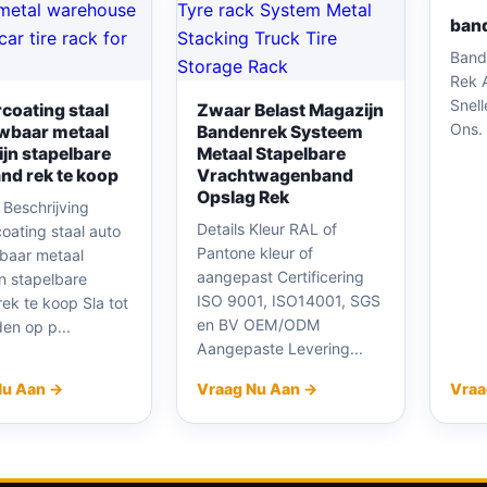
band
Bande
Rek 
Snell
coating staal
Zwaar Belast Magazijn
Ons.
wbaar metaal
Bandenrek Systeem
jn stapelbare
Metaal Stapelbare
nd rek te koop
Vrachtwagenband
Opslag Rek
 Beschrijving
Details Kleur RAL of
oating staal auto
Pantone kleur of
baar metaal
aangepast Certificering
n stapelbare
ISO 9001, ISO14001, SGS
ek te koop Sla tot
en BV OEM/ODM
en op p...
Aangepaste Levering...
Nu Aan →
Vraag Nu Aan →
Vraa