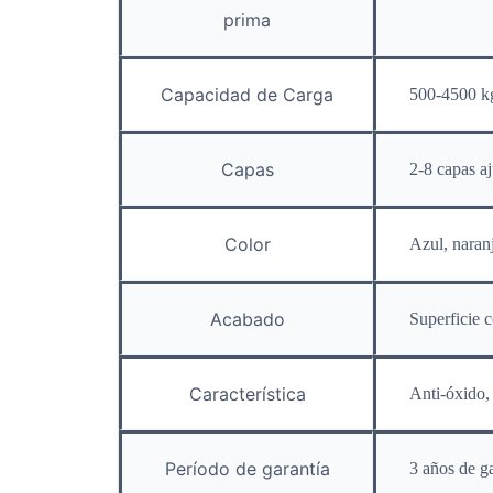
prima
Capacidad de Carga
500-4500 k
Capas
2-8 capas aj
Color
Azul, naranj
Acabado
Superficie c
Característica
Anti-óxido,
Período de garantía
3 años de g