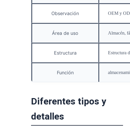
Observación
OEM y ODM
Área de uso
Almacén, fáb
Estructura
Estructura 
Función
almacenamie
Diferentes tipos y
detalles