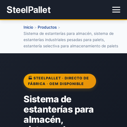
Inicio
Productos
>
>
Sistema de estanterías para almacén, sistema de
estanterías industriales pesadas para palets,
estantería selectiva para almacenamiento de palets
🏭 STEELPALLET · DIRECTO DE
FÁBRICA · OEM DISPONIBLE
Sistema de
estanterías para
almacén,