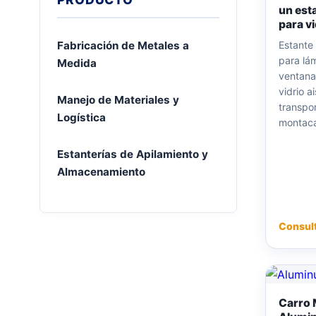
un est
para vi
Fabricación de Metales a
Estante
para lám
Medida
ventana
vidrio a
Manejo de Materiales y
transpor
Logística
montaca
Estanterías de Apilamiento y
Almacenamiento
Consul
Carro 