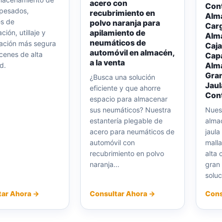
acero con
Con
pesados,
recubrimiento en
Alm
es de
polvo naranja para
Carg
ión, utillaje y
apilamiento de
Alm
neumáticos de
ación más segura
Caja
automóvil en almacén,
cenes de alta
Cap
a la venta
d.
Alma
Gran
¿Busca una solución
Jaul
eficiente y que ahorre
Cont
espacio para almacenar
sus neumáticos? Nuestra
Nues
estantería plegable de
alma
acero para neumáticos de
jaula
automóvil con
mall
recubrimiento en polvo
alta
naranja...
gran 
soluc
tar Ahora →
Consultar Ahora →
Cons