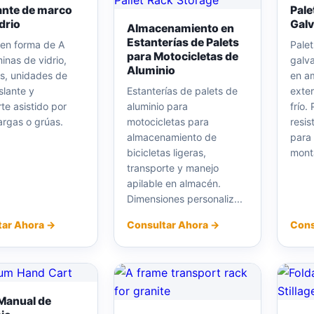
ante de marco
Pale
drio
Gal
Almacenamiento en
Estanterías de Palets
 en forma de A
Palet
para Motocicletas de
inas de vidrio,
galv
Aluminio
s, unidades de
en a
islante y
Estanterías de palets de
exte
te asistido por
aluminio para
frío.
rgas o grúas.
motocicletas para
resis
almacenamiento de
para 
bicicletas ligeras,
mont
transporte y manejo
apilable en almacén.
Dimensiones personaliz...
tar Ahora →
Consultar Ahora →
Cons
Manual de