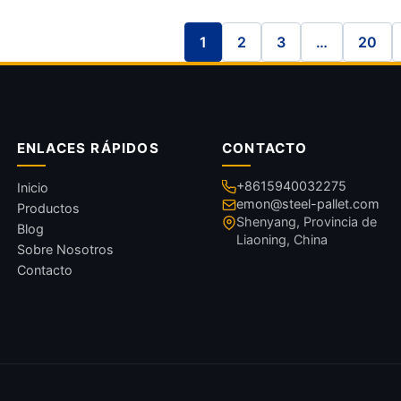
1
2
3
…
20
ENLACES RÁPIDOS
CONTACTO
+8615940032275
Inicio
emon@steel-pallet.com
Productos
Shenyang, Provincia de
Blog
Liaoning, China
Sobre Nosotros
Contacto