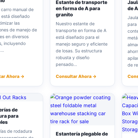
io
Estante de transporte
Jaul
en forma de A para
de A
 carro manual de
granito
o está diseñado
Jaul
imizar las
Nuestro estante de
para 
ones de manejo de
transporte en forma de A
cont
les en diversos
está diseñado para el
metá
s, incluyendo
manejo seguro y eficiente
alma
...
de losas. Su estructura
ahorr
robusta y diseño
apila
pensado...
de re
tar Ahora →
Consultar Ahora →
Cons
erías de
ra para
les
rías de rodadura
Estantería plegable de
macenamiento de