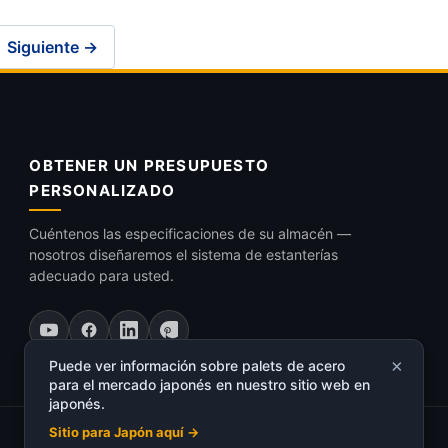
Siguiente →
OBTENER UN PRESUPUESTO
PERSONALIZADO
Cuéntenos las especificaciones de su almacén —
nosotros diseñaremos el sistema de estanterías
adecuado para usted.
×
Puede ver información sobre palets de acero
para el mercado japonés en nuestro sitio web en
japonés.
Sitio para Japón aquí →
Política de Privacidad
Mapa del Sitio