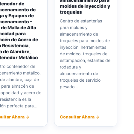
almacenamiento para
tenedor de
moldes de inyección y
acenamiento de
troqueles
a y Equipos de
Centro de estanterías
acenamiento -
 de Malla de Alta
para moldes y
acidad para
almacenamiento de
cén de Acero de
troqueles para moldes de
 Resistencia,
inyección, herramientas
a de Alambre,
de moldeo, troqueles de
enedor Metálico
estampación, estantes de
tro contenedor de
rodadura y
cenamiento metálico,
almacenamiento de
 de alambre, caja de
troqueles de servicio
a para almacén de
pesado...
 capacidad y acero de
resistencia es la
ión perfecta para...
ultar Ahora →
Consultar Ahora →