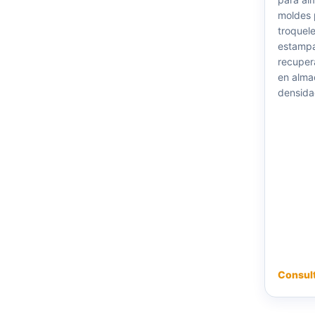
moldes 
troquel
estampac
recuper
en alma
densida
Consul