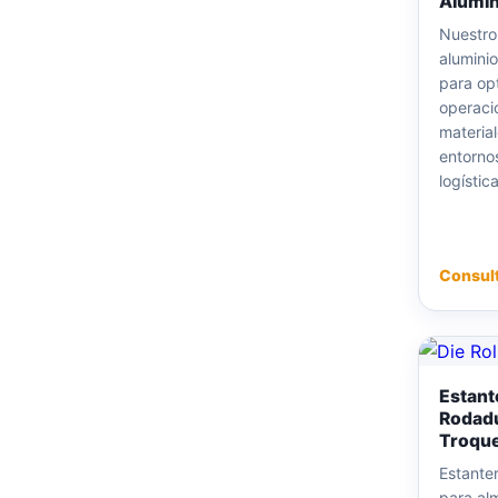
Alumin
Nuestro
alumini
para opt
operaci
materia
entorno
logística
Consul
Estant
Rodadu
Troque
Estante
para al