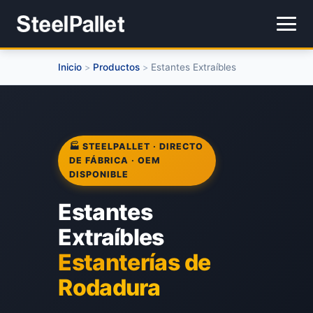
Inicio
Productos
Estantes Extraíbles
>
>
🏭 STEELPALLET · DIRECTO
DE FÁBRICA · OEM
DISPONIBLE
Estantes
Extraíbles
Estanterías de
Rodadura