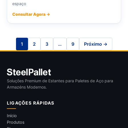
espaço
Consultar Agora →
1
2
3
…
9
Próximo →
Soluções Premium de Estantes para Paletes de Aço para
Armazéns Modernos.
LIGAÇÕES RÁPIDAS
Início
Produtos