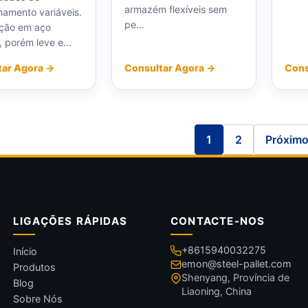
armazém flexíveis sem
amento variáveis.
pe...
ção em aço
 porém leve e...
tar Agora →
Consultar Agora →
Cons
1
2
Próxim
LIGAÇÕES RÁPIDAS
CONTACTE-NOS
+8615940032275
Início
emon@steel-pallet.com
Produtos
Shenyang, Província de
Blog
Liaoning, China
Sobre Nós