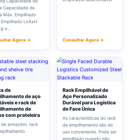
rna Capacidade de
s Capacidade de
a Máx. Empilhado
 Empilhado LxAxH
g o...
ultar Agora →
Consultar Agora →
s de
Rack Empilhável de
ilhamento de aço
Aço Personalizado
táveis e rack de
Durável para Logística
ilhamento de
de Face Única
s com prateleira
As características do rack
 de armazém, rack
de empilhamento são de
mpilhamento
uso conveniente. Pode ser
empilhado quando não