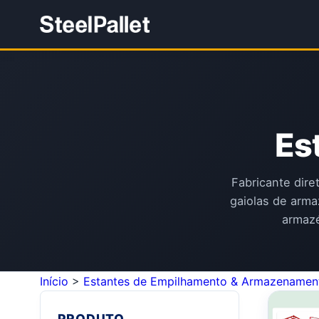
Es
Fabricante dire
gaiolas de arma
armazé
Início
>
Estantes de Empilhamento & Armazenamen
PRODUTO