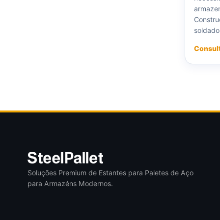
armazen
Constru
soldado,
Consul
Soluções Premium de Estantes para Paletes de Aço
para Armazéns Modernos.