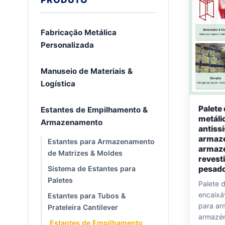
Fabricação Metálica
Personalizada
Manuseio de Materiais &
Logística
Palete 
Estantes de Empilhamento &
metáli
Armazenamento
antiss
armaz
Estantes para Armazenamento
armaz
de Matrizes & Moldes
revest
pesad
Sistema de Estantes para
Paletes
Palete 
encaixá
Estantes para Tubos &
para a
Prateleira Cantilever
armazé
Estantes de Empilhamento