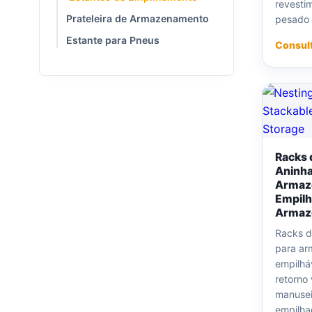
revesti
Prateleira de Armazenamento
pesado
Estante para Pneus
Consul
Racks 
Aninh
Armaz
Empilh
Arma
Racks d
para a
empilhá
retorno
manusei
empilha