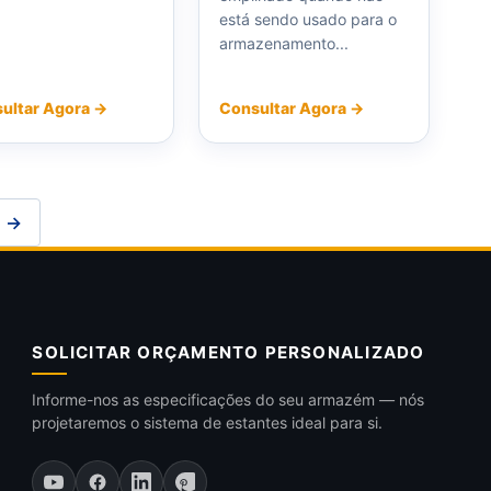
está sendo usado para o
armazenamento...
ultar Agora →
Consultar Agora →
o →
SOLICITAR ORÇAMENTO PERSONALIZADO
Informe-nos as especificações do seu armazém — nós
projetaremos o sistema de estantes ideal para si.