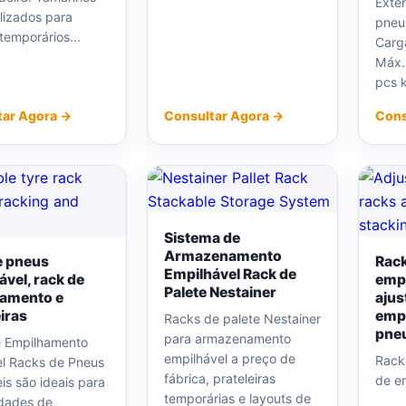
Exte
lizados para
pneu
temporários...
Carg
Máx.
pcs k
tar Agora →
Consultar Agora →
Cons
Sistema de
Armazenamento
e pneus
Rack
Empilhável Rack de
ável, rack de
emp
Palete Nestainer
amento e
ajus
iras
emp
Racks de palete Nestainer
pneu
para armazenamento
 Empilhamento
empilhável a preço de
Rack
l Racks de Pneus
fábrica, prateleiras
de e
is são ideais para
temporárias e layouts de
dades de