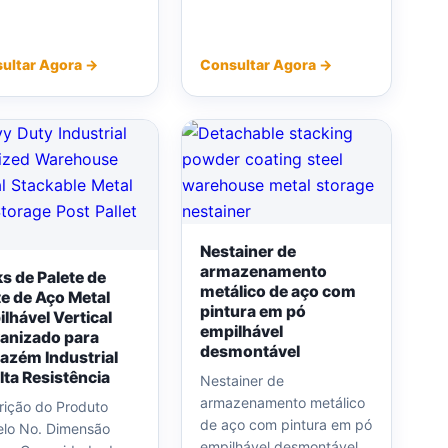
ultar Agora →
Consultar Agora →
Nestainer de
armazenamento
s de Palete de
metálico de aço com
e de Aço Metal
pintura em pó
lhável Vertical
empilhável
anizado para
desmontável
zém Industrial
lta Resistência
Nestainer de
armazenamento metálico
rição do Produto
de aço com pintura em pó
lo No. Dimensão
empilhável desmontável