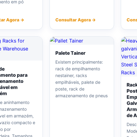
mento em pó
tar Agora →
Consultar Agora →
Cons
Palete Tainer
Existem principalmente:
de
rack de empilhamento
amento para
nestainer, racks
enamento
empilháveis, palete de
Rack
ável em
poste, rack de
Post
zém
armazenamento de pneus
Empi
e aninhamento
Galv
rmazenamento
Arma
de A
vel em armazém,
 vazio compacto e
Desc
o por
Mode
deira. Tamanhos