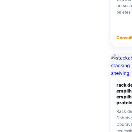
persona
paletes 
Consul
rack d
empilh
empilh
pratele
Rack de
Dobráve
Dobráve
necessi