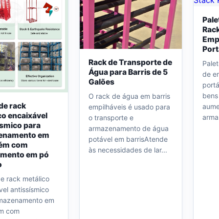
Pale
Rack
Emp
Port
Rack de Transporte de
Palet
Água para Barris de 5
de e
Galões
portá
bens
O rack de água em barris
de rack
aume
empilháveis é usado para
co encaixável
armaz
o transporte e
ísmico para
armazenamento de água
enamento em
potável em barrisAtende
ém com
às necessidades de lar...
imento em pó
o
de rack metálico
vel antissísmico
rmazenamento em
m com