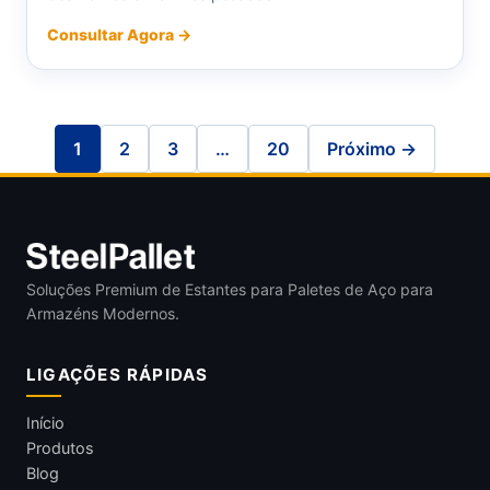
Consultar Agora →
1
2
3
…
20
Próximo →
Soluções Premium de Estantes para Paletes de Aço para
Armazéns Modernos.
LIGAÇÕES RÁPIDAS
Início
Produtos
Blog