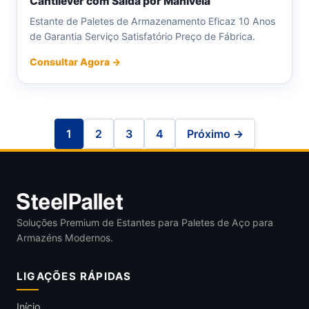
Cantilever com Saída por Manivela
Estante de Paletes de Armazenamento Eficaz 10 Anos
de Garantia Serviço Satisfatório Preço de Fábrica.
Consultar Agora →
1
2
3
4
Próximo →
Soluções Premium de Estantes para Paletes de Aço para
Armazéns Modernos.
LIGAÇÕES RÁPIDAS
Início