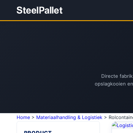
Directe fabri
opslagkooien en
Home
>
Materiaalhandling & Logistiek
>
Rolcontain
PRODUCT