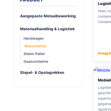
Logist
Hoes vo
Aangepaste Metaalbewerking
containe
Contain
Materiaalhandling & Logistiek
Handwagen
Rolcontainer
Vraag 
Stalen Pallet
Gaascontainer
Stapel- & Opslagrekken
Mobiel
Logistie
geschik
superma
gegalva
oppervl