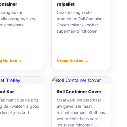
ontainer
rolpallet
ooiwagen/kar
Onze belangrijkste
/rolkooiwagen/Hoes
producten: Roll Container
rolcontainers
Cover/ rolkar / kooikar
supermarkt/ rolkooien
g Nu Aan →
Vraag Nu Aan →
ot Kar
Roll Container Cover
fabrikant dus de prijs
Maatwerk ontwerp naar
ag de kwaliteit is goed
uw gewenste maat
 levertijd is kort
rolcontainerhoes Stofhoes
waterdichte hoes voor
logistieke rolcontain...