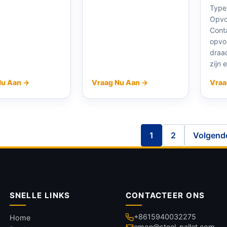
Type
Opvo
Conta
opvo
draa
zijn 
Nu Aan →
Vraag Nu Aan →
Vraa
1
2
Volgend
SNELLE LINKS
CONTACTEER ONS
+8615940032275
Home
emon@steel-pallet.com