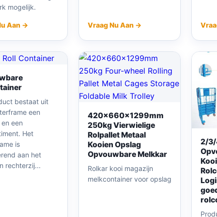
k mogelijk.
Nu Aan →
Vraag Nu Aan →
Vraa
wbare
tainer
duct bestaat uit
terframe een
420x660x1299mm
e en een
250kg Vierwielige
iment. Het
Rolpallet Metaal
2/3/
rame is
Kooien Opslag
Opv
Opvouwbare Melkkar
erend aan het
Koo
n rechterzij...
Rolkar kooi magazijn
Rolc
melkcontainer voor opslag
Logi
goe
rolc
Prod