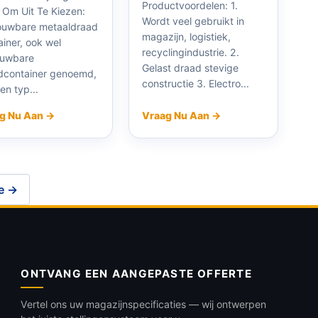
Productvoordelen: 1.
 Om Uit Te Kiezen:
Wordt veel gebruikt in
uwbare metaaldraad
magazijn, logistiek,
iner, ook wel
recyclingindustrie. 2.
uwbare
Gelast draad stevige
dcontainer genoemd,
constructie 3. Electro...
een typ...
g Nu Aan →
Vraag Nu Aan →
e →
ONTVANG EEN AANGEPASTE OFFERTE
Vertel ons uw magazijnspecificaties — wij ontwerpen