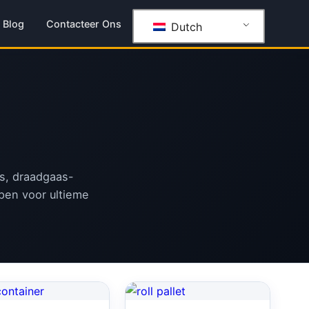
Blog
Contacteer Ons
Dutch
ys, draadgaas-
pen voor ultieme