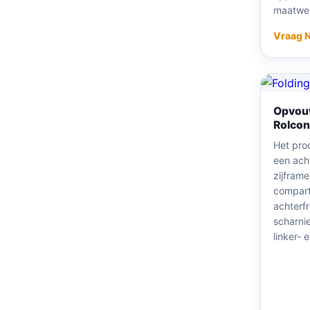
maatwer
Vraag 
Opvou
Rolcon
Het pro
een ach
zijfram
compart
achterf
scharni
linker- e