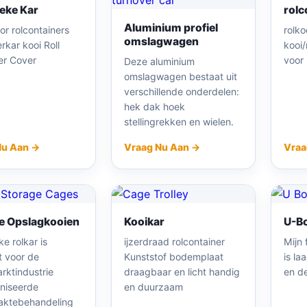
ieke Kar
rolc
Aluminium profiel
or rolcontainers
rolk
omslagwagen
rkar kooi Roll
kooi
er Cover
voor 
Deze aluminium
omslagwagen bestaat uit
verschillende onderdelen:
hek dak hoek
stellingrekken en wielen.
Nu Aan →
Vraag Nu Aan →
Vraa
e Opslagkooien
Kooikar
U-Bo
ke rolkar is
ijzerdraad rolcontainer
Mijn 
t voor de
Kunststof bodemplaat
is la
rktindustrie
draagbaar en licht handig
en de
niseerde
en duurzaam
aktebehandeling