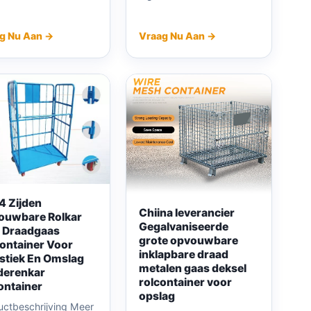
g Nu Aan →
Vraag Nu Aan →
4 Zijden
Chiina leverancier
ouwbare Rolkar
Gegalvaniseerde
i Draadgaas
grote opvouwbare
ontainer Voor
inklapbare draad
stiek En Omslag
metalen gaas deksel
derenkar
rolcontainer voor
ontainer
opslag
uctbeschrijving Meer