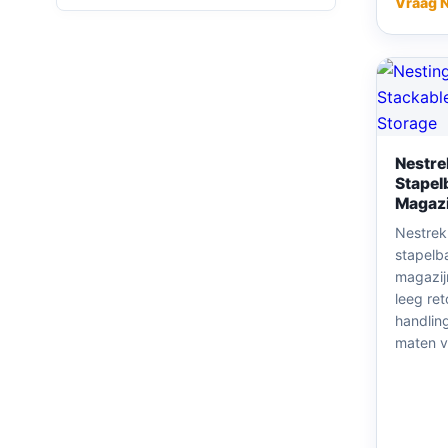
Vraag 
Nestre
Stapel
Magazi
Nestrek
stapelb
magazij
leeg ret
handlin
maten vo