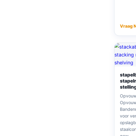
Vraag 
stapel
stapel
stellin
Opvouw
Opvouw
Bandenr
voor ve
opslagb
staalcon
gew...