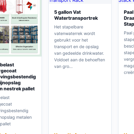
5 gallon Vat
Paal
Watertransportrek
Dra
Stap
Het stapelbare
Paal 
vatenwaterrek wordt
stap
gebruikt voor het
besc
transport en de opslag
stap
van gedeelde drinkwater.
verg
Voldoet aan de behoeften
belast
maga
van gro...
rgecoat
creër
vingsbestendig
jnopslag
n nestrek pallet
elast
gecoat
ingsbestendig
nopslag metalen
pallet