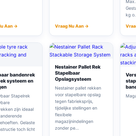
Max.
Gest
kg o.
Nu Aan →
Vraag Nu Aan →
Vraa
Nestainer Pallet Rek
Stapelbaar
baar bandenrek
Vers
Opslagsysteem
rek systeem en
stap
gen
band
Nestainer pallet rekken
voor stapelbare opslag
baar Stapelrek
Maga
tegen fabrieksprijs,
bare
tijdelijke stellingen en
ekken zijn ideaal
flexibele
randerende
magazijnindelingen
ehoeften. Gelaste
zonder pe...
structie toch licht