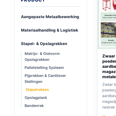
Aangepaste Metaalbewerking
Materiaalhandling & Logistiek
Stapel- & Opslagrekken
Matrijs- & Gietvorm
Zwaar 
Opslagrekken
poede
aardbe
Palletstelling Systeem
magazi
Pijprekken & Cantilever
metale
Stellingen
Zwaar b
Stapelrekken
poeder
aardbev
Opslagplank
magazij
Bandenrek
nestrek 