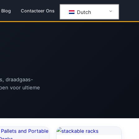
Blog
Contacteer Ons
Dutch
ys, draadgaas-
pen voor ultieme