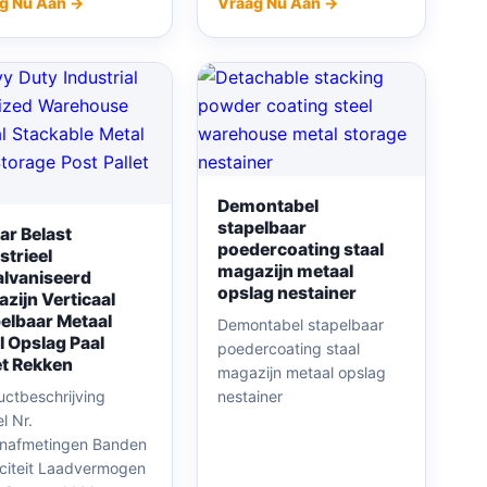
g Nu Aan →
Vraag Nu Aan →
Demontabel
stapelbaar
r Belast
poedercoating staal
strieel
magazijn metaal
lvaniseerd
opslag nestainer
zijn Verticaal
elbaar Metaal
Demontabel stapelbaar
l Opslag Paal
poedercoating staal
et Rekken
magazijn metaal opslag
uctbeschrijving
nestainer
l Nr.
enafmetingen Banden
citeit Laadvermogen