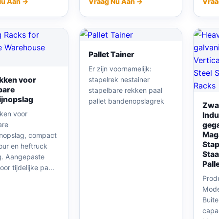
Nu Aan →
Vraag Nu Aan →
Vraa
Pallet Tainer
Er zijn voornamelijk:
kken voor
stapelrek nestainer
bare
stapelbare rekken paal
jnopslag
pallet bandenopslagrek
Zwaa
ken voor
Indu
are
gega
Maga
nopslag, compact
Stap
our en heftruck
Staa
g. Aangepaste
Pall
or tijdelijke pa...
Prod
Mode
Buit
capa