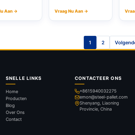
Nu Aan →
Vraag Nu Aan →
Vraa
1
2
Volgend
SNELLE LINKS
CONTACTEER ONS
+8615940032275
Home
emon@steel-pallet.com
Producten
Shenyang, Liaoning
Blog
Provincie, China
Over Ons
Contact