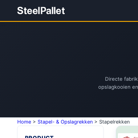
Directe fabri
opslagkooien en
Home
>
Stapel- & Opslagrekken
>
Stapelrekken
PRODUCT