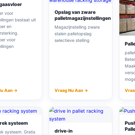
 gaasvloer
Opslag van zware
er voor
palletmagazijnstellingen
ellingen bestaat uit
oer en
Magazijnstelling zware
rsterking.
stalen palletopslag
oer voor
selectieve stelling
Pall
ellingen
palle
Beter
Maak
vers
mogel
Nu Aan →
Vraag Nu Aan →
Vraa
rek systeem
Pus
Pall
drive-in
ek systeem. Gratis