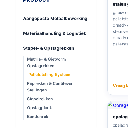
stalen
gaasvlo
Aangepaste Metaalbewerking
palletst
draadvl
steunve
Materiaalhandling & Logistiek
draadvl
palletst
Stapel- & Opslagrekken
Matrijs- & Gietvorm
Opslagrekken
Palletstelling Systeem
Pijprekken & Cantilever
Vraag 
Stellingen
Stapelrekken
Opslagplank
opslag
Bandenrek
opslagr