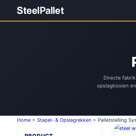
Directe fabri
opslagkooien en
Home
>
Stapel- & Opslagrekken
>
Palletstelling S
PRODUCT