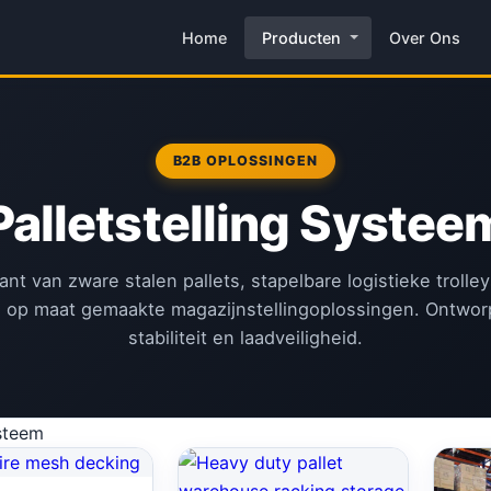
Home
Producten
Over Ons
B2B OPLOSSINGEN
Palletstelling Systee
kant van zware stalen pallets, stapelbare logistieke trolle
 op maat gemaakte magazijnstellingoplossingen. Ontwor
stabiliteit en laadveiligheid.
ysteem