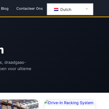
Blog
Contacteer Ons
Dutch
m
ys, draadgaas-
pen voor ultieme