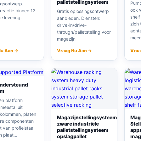
palletstellingsysteem
Pump
ngsontwerp.
ook w
 reactie binnen 12
Gratis oplossingsontwerp
shel
le levering.
aanbieden. Diensten:
zich 
drive-in/drive-
achte
through/palletstelling voor
meerl
magazijn
Nu Aan →
Vraag Nu Aan →
Vraa
Ondersteund
rm
en platform
meestal uit
, kolommen, platen
Magazijnstellingsysteem
Mag
ere componenten
zware industriële
Stel
 van profielstaal
palletstellingsysteem
app
n plaat...
opslagpallet
maga