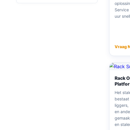
oplossi
Service
uur snel
Vraag 
Rack 
Platfo
Het stal
bestaat 
liggers
en and
gemaakt
en stale