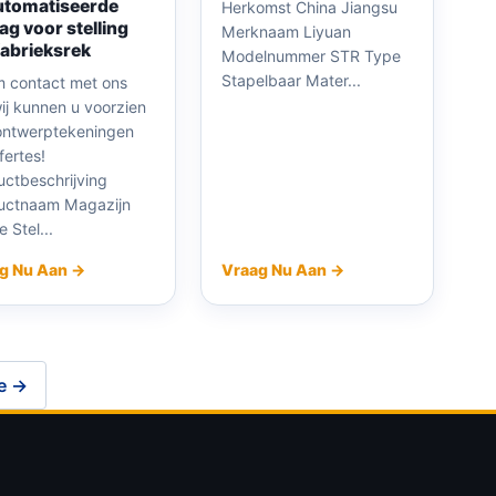
utomatiseerde
Herkomst China Jiangsu
ag voor stelling
Merknaam Liyuan
fabrieksrek
Modelnummer STR Type
Stapelbaar Mater...
 contact met ons
ij kunnen u voorzien
ontwerptekeningen
fertes!
uctbeschrijving
uctnaam Magazijn
 Stel...
g Nu Aan →
Vraag Nu Aan →
e →