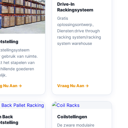
Drive-In
Rackingsysteem
Gratis
oplossingsontwerp。
Diensten:drive through
racking system/racking
etstelling
system warehouse
tstellingsysteem
 gebruik van ruimte.
t het stapelen van
chillende goederen
ijk.
g Nu Aan →
Vraag Nu Aan →
h Back
Coilstellingen
etstelling
De zware modulaire