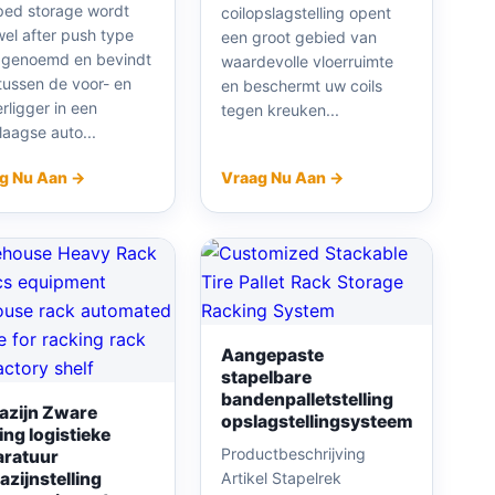
ed storage wordt
coilopslagstelling opent
el after push type
een groot gebied van
f genoemd en bevindt
waardevolle vloerruimte
tussen de voor- en
en beschermt uw coils
rligger in een
tegen kreuken...
aagse auto...
g Nu Aan →
Vraag Nu Aan →
Aangepaste
stapelbare
bandenpalletstelling
azijn Zware
opslagstellingsysteem
ling logistieke
Productbeschrijving
aratuur
zijnstelling
Artikel Stapelrek