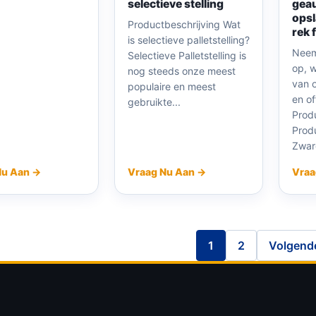
selectieve stelling
gea
opsl
Productbeschrijving Wat
rek 
is selectieve palletstelling?
Neem
Selectieve Palletstelling is
op, w
nog steeds onze meest
van 
populaire en meest
en of
gebruikte...
Prod
Prod
Zware
Nu Aan →
Vraag Nu Aan →
Vraa
1
2
Volgend