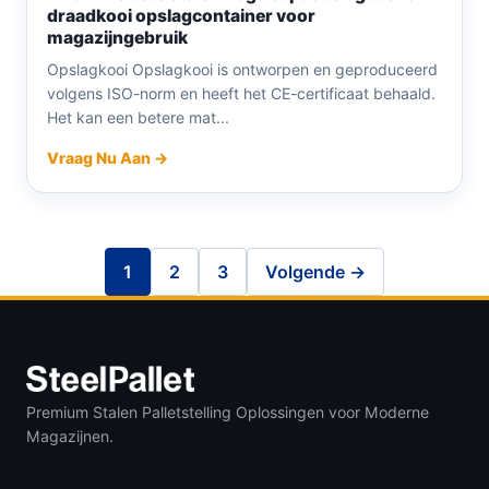
draadkooi opslagcontainer voor
magazijngebruik
Opslagkooi Opslagkooi is ontworpen en geproduceerd
volgens ISO-norm en heeft het CE-certificaat behaald.
Het kan een betere mat...
Vraag Nu Aan →
1
2
3
Volgende →
Premium Stalen Palletstelling Oplossingen voor Moderne
Magazijnen.