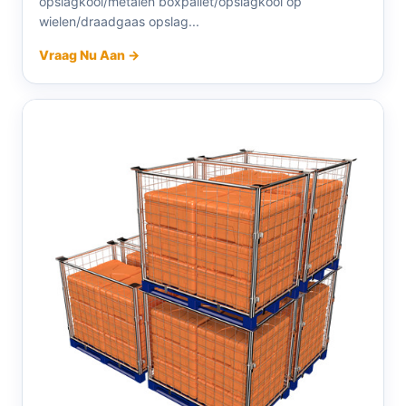
opslagkooi/metalen boxpallet/opslagkooi op
wielen/draadgaas opslag...
Vraag Nu Aan →