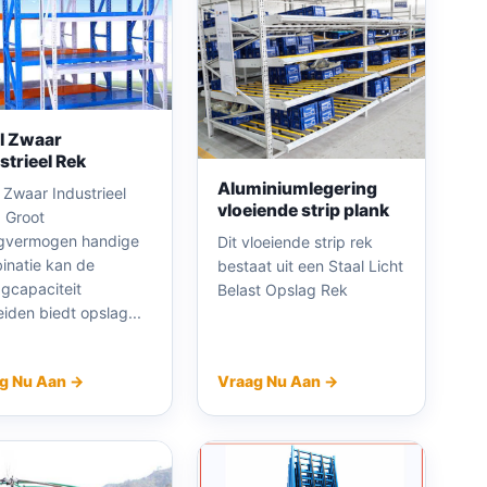
l Zwaar
strieel Rek
Aluminiumlegering
 Zwaar Industrieel
vloeiende strip plank
Groot
gvermogen handige
Dit vloeiende strip rek
inatie kan de
bestaat uit een Staal Licht
agcapaciteit
Belast Opslag Rek
eiden biedt opslag...
g Nu Aan →
Vraag Nu Aan →