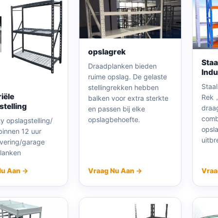
opslagrek
Staa
Draadplanken bieden
Indu
ruime opslag. De gelaste
Staal
stellingrekken hebben
iële
Rek，
balken voor extra sterkte
stelling
draa
en passen bij elke
comb
opslagbehoefte.
ty opslagstelling/
opsl
binnen 12 uur
uitbr
evering/garage
lanken
Nu Aan →
Vraag Nu Aan →
Vraa