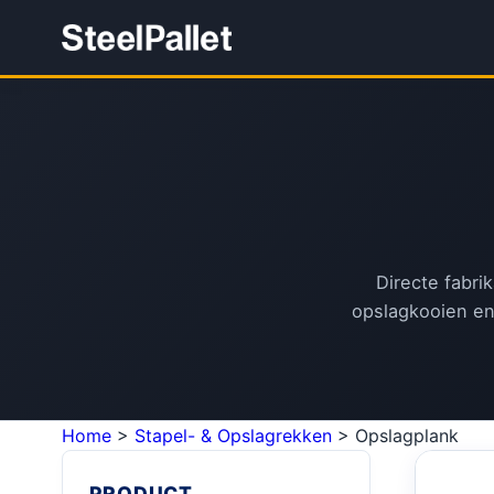
Directe fabri
opslagkooien en
Home
>
Stapel- & Opslagrekken
>
Opslagplank
PRODUCT