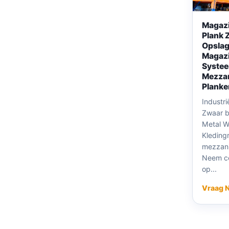
Magazi
Plank 
Opslag
Magazi
Syste
Mezzan
Planke
Industr
Zwaar b
Metal W
Kleding
mezzani
Neem co
op...
Vraag 