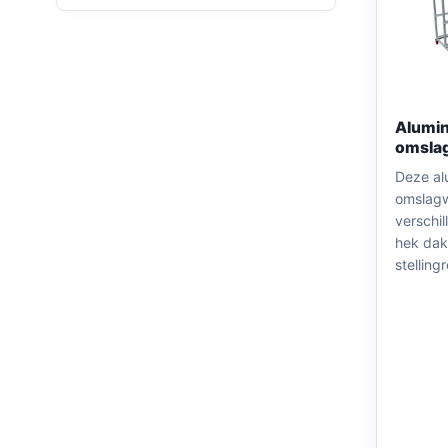
Alumin
omsla
Deze al
omslagw
verschi
hek dak
stelling