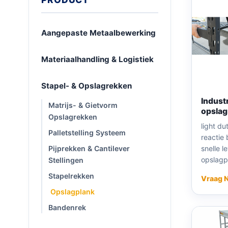
Aangepaste Metaalbewerking
Materiaalhandling & Logistiek
Stapel- & Opslagrekken
Industr
Matrijs- & Gietvorm
opslag
Opslagrekken
light du
Palletstelling Systeem
reactie 
snelle l
Pijprekken & Cantilever
opslagp
Stellingen
Stapelrekken
Vraag 
Opslagplank
Bandenrek