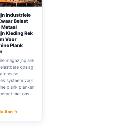
jn Industriele
Zwaar Belast
 Metaal
jn Kleding Rek
em Voor
ine Plank
n
iële magazijnplank
elastbare opslag
arehouse
rek systeem voor
ne plank planken
ntact met ons
Nu Aan →