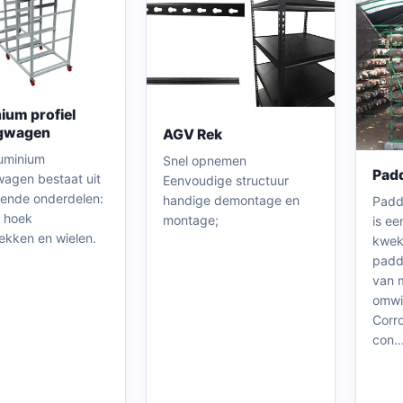
ium profiel
gwagen
AGV Rek
uminium
Snel opnemen
Padd
agen bestaat uit
Eenvoudige structuur
llende onderdelen:
handige demontage en
Padde
 hoek
montage;
is ee
rekken en wielen.
kwek
padd
van 
omwi
Corr
con..