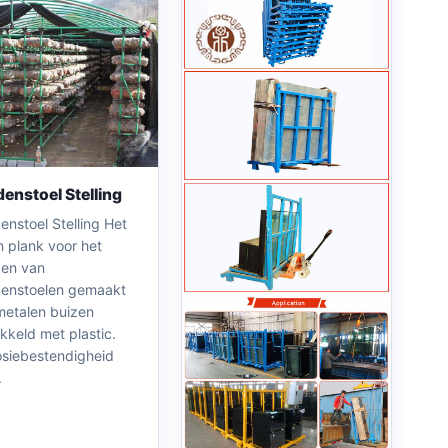
enstoel Stelling
nstoel Stelling Het
n plank voor het
en van
enstoelen gemaakt
metalen buizen
kkeld met plastic.
osiebestendigheid
.