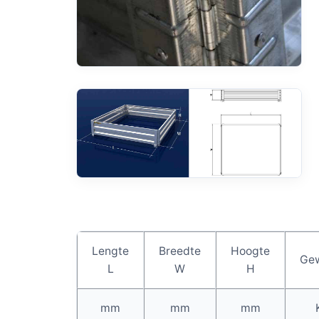
Lengte
Breedte
Hoogte
Gew
L
W
H
mm
mm
mm