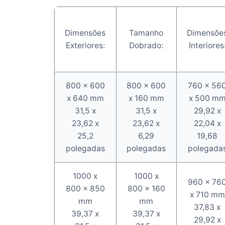
Dimensões
Tamanho
Dimensõe
Exteriores:
Dobrado:
Interiores
800 x 600
800 x 600
760 x 56
x 640 mm
x 160 mm
x 500 m
31,5 x
31,5 x
29,92 x
23,62 x
23,62 x
22,04 x
25,2
6,29
19,68
polegadas
polegadas
polegada
1000 x
1000 x
960 x 76
800 x 850
800 x 160
x 710 mm
mm
mm
37,83 x
39,37 x
39,37 x
29,92 x