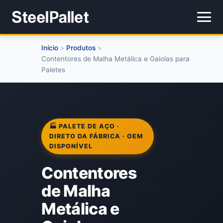
Início
Produtos
>
>
Contentores de Malha Metálica e Gaiolas para
Paletes
🏭 PALETE DE AÇO ·
DIRETO DA FÁBRICA · OEM
DISPONÍVEL
Contentores
de Malha
Metálica e